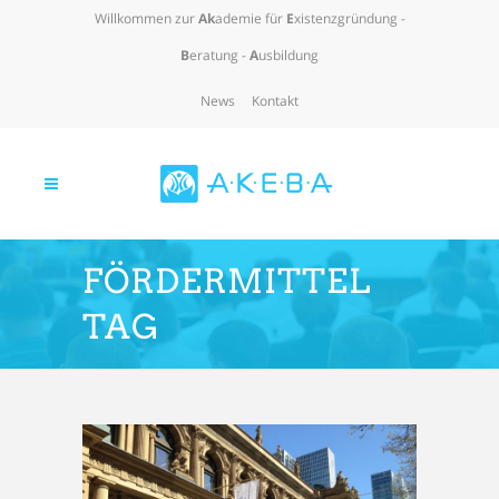
Willkommen zur
Ak
ademie für
E
xistenzgründung -
B
eratung -
A
usbildung
News
Kontakt
FÖRDERMITTEL
TAG