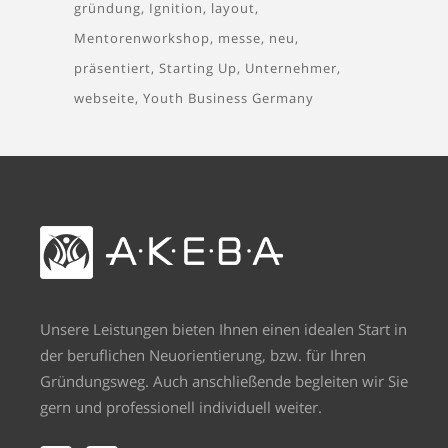
gründung
Ignition
layout
Mentorenworkshop
messe
neu
präsentiert
Starting Up
Unternehmer
webseite
Youth Business Germany
Unsere Leistungen bieten Ihnen einen idealen Start in
der beruflichen Neuorientierung, bzw. für Ihren
Gründungsweg. Auch anschließende begleiten wir Sie
gern und professionell individuell weiter.