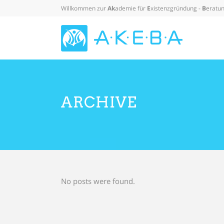
Willkommen zur
Ak
ademie für
E
xistenzgründung -
B
eratun
ARCHIVE
No posts were found.