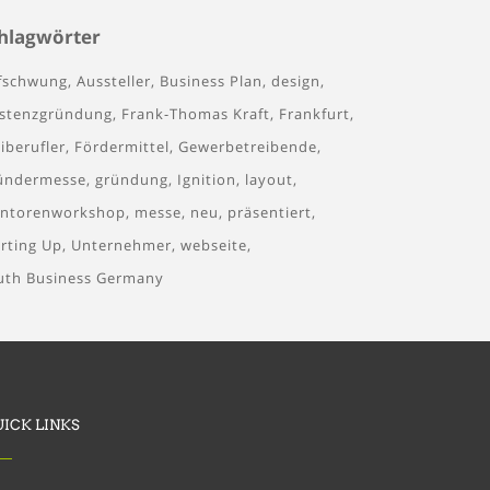
hlagwörter
fschwung
Aussteller
Business Plan
design
istenzgründung
Frank-Thomas Kraft
Frankfurt
iberufler
Fördermittel
Gewerbetreibende
ündermesse
gründung
Ignition
layout
ntorenworkshop
messe
neu
präsentiert
arting Up
Unternehmer
webseite
uth Business Germany
UICK LINKS