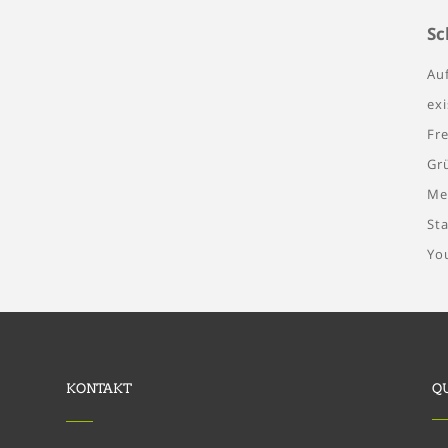
Sc
Au
ex
Fre
Gr
Me
St
Yo
KONTAKT
Q