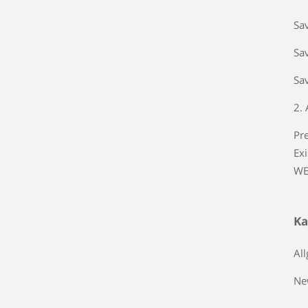
Sa
Sav
Sa
2.
Pr
Ex
WE
Ka
Al
Ne