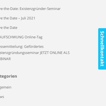
ve-the-Date: Existenzgründer-Seminar
e the Date – Juli 2021
ve the Date
Schnellkontakt
 AUFSCHWUNG Online-Tag
essemitteilung: Gefördertes
istenzgründungsseminar JETZT ONLINE ALS
BINAR
tegorien
lgemein
ws