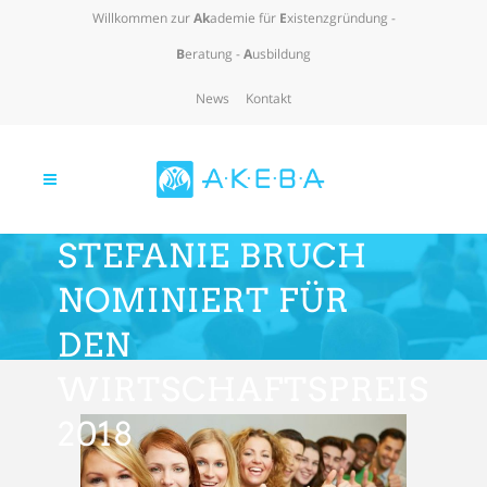
Willkommen zur
Ak
ademie für
E
xistenzgründung -
B
eratung -
A
usbildung
News
Kontakt
STEFANIE BRUCH
NOMINIERT FÜR
DEN
WIRTSCHAFTSPREIS
2018