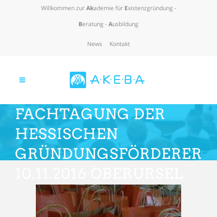
Willkommen zur
Ak
ademie für
E
xistenzgründung -
B
eratung -
A
usbildung
News
Kontakt
FACHTAGUNG DER
HESSISCHEN
GRÜNDUNGSFÖRDERER
10.11.2016 OBERURSEL